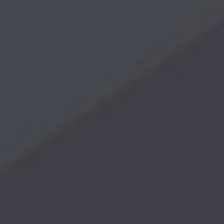
两优一先”表彰大会暨党委书记
环投要闻
新闻
筑牢网络安全屏障 护航数智化转
米兰（中国）召开网络和数据安全管
内蒙古低碳循环产业科技有限公