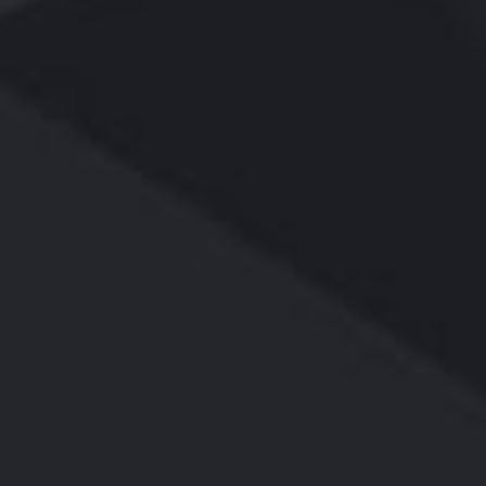
米兰网站-米兰（中国）党委举行
暨党委书记讲党课活动
查看更多+
米兰网站-米兰（中国）立足自身战略定位
环境技术服务、资源化利用、环境综
着力打造全链条环境总